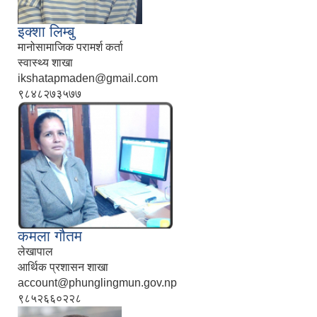
इक्शा लिम्बु
मानोसामाजिक परामर्श कर्ता
स्वास्थ्य शाखा
ikshatapmaden@gmail.com
९८४८२७३५७७
कमला गौतम
लेखापाल
आर्थिक प्रशासन शाखा
account@phunglingmun.gov.np
९८५२६६०२२८