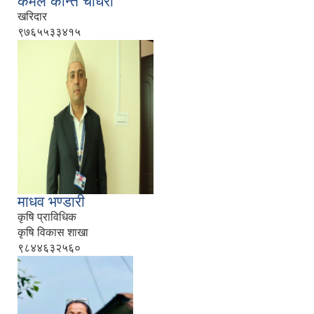
कमल कान्त चौधरी
खरिदार
९७६५५३३४१५
माधव भण्डारी
कृषि प्राविधिक
कृषि विकास शाखा
९८४४६३२५६०