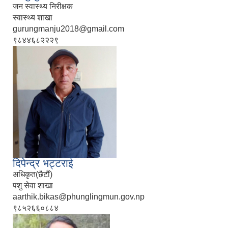
जन स्वास्थ्य निरीक्षक
स्वास्थ्य शाखा
gurungmanju2018@gmail.com
९८४४६८२२२९
दिपेन्द्र भट्टराई
अधिकृत(छैटौं)
पशु सेवा शाखा
aarthik.bikas@phunglingmun.gov.np
९८५२६६०८८४