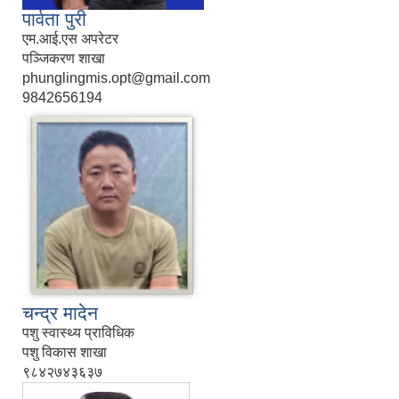
पार्वता पुरी
एम.आई.एस अपरेटर
पञ्जिकरण शाखा
phunglingmis.opt@gmail.com
9842656194
चन्द्र मादेन
पशु स्वास्थ्य प्राविधिक
पशु विकास शाखा
९८४२७४३६३७