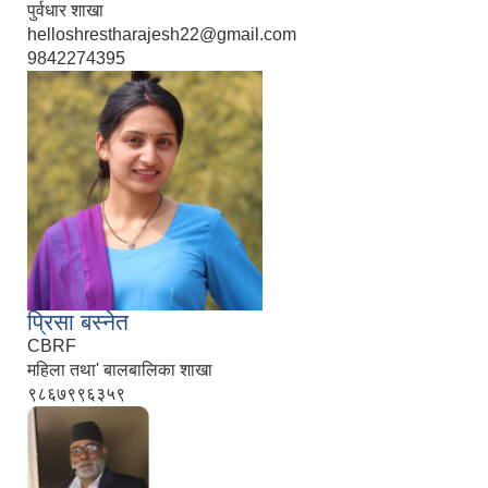
पुर्वधार शाखा
helloshrestharajesh22@gmail.com
9842274395
प्रिसा बस्नेत
CBRF
महिला तथा' बालबालिका शाखा
९८६७९९६३५९