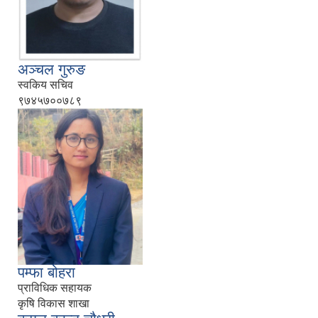
अञ्चल गुरुङ
स्वकिय सचिव
९७४५७००७८९
पम्फा बोहरा
प्राविधिक सहायक
कृषि विकास शाखा