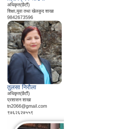
अधिकृत(छैटौं)
शिक्षा,युवा तथा खेलकुद शाखा
9842673596
तुलसा निरौला
अधिकृत(छैटौं)
प्रशासन शाखा
tn2066@gmail.com
९७६२६२७५५९