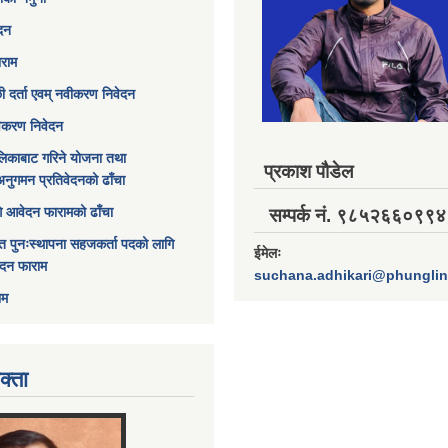
ेदन
ाराम
छी दर्ता एवम् नवीकरण निवेदन
विकरण निवेदन
िकाबाट गरिने योजना तथा
प्रकाश पौडेल
अनुगमन प्रतिवेदनको ढाँचा
ागि आवेदन फारामको ढाँचा
सम्पर्क नं. ९८५२६६०९९४
त पुनःस्थापना सहजकर्ता पदको लागि
ईमेलः
ेदन फाराम
suchana.adhikari@phungli
ाम
क्ता