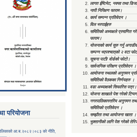
लागत ईष्टिमेट, नक्सा तथा डिज
नापी निरिक्षण फाराम।
कार्य सम्पन्न प्रतिवेदन ।
विल भरपाईहरु
समितिको अध्यक्षले प्रमाणित गर
फाराम।
योजनाको कार्य सुरु गर्नु अगाडी
सम्पन्न भएपश्चात्‌को २ वटा फो
सूचना पाटी/ वोर्डको फोटो।
सार्वजनिक परिक्षण प्रतिवेदन ।
आयोजना स्थलको अनुगमन प्रत
समितिको वैठकका निर्णयहरु ।
वडा अध्याक्षको सिफारिस पत्र।
योजना शाखाले पेश गरेको टिप्प
नगरपालिकास्तरिय अनुगमन तथा
समितिको प्रतिवेदन ।
था परियोजना
सम्झौता तथा आयोजना खाता ।
भुक्तानीको लागि पेश गरेको तेर
ालिकाको आ.ब.२०८२।०८३ को नीति‚