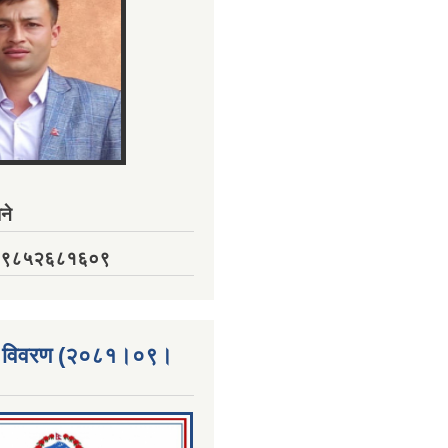
ने
नं. ९८५२६८१६०९
्ता विवरण (२०८१।०९।