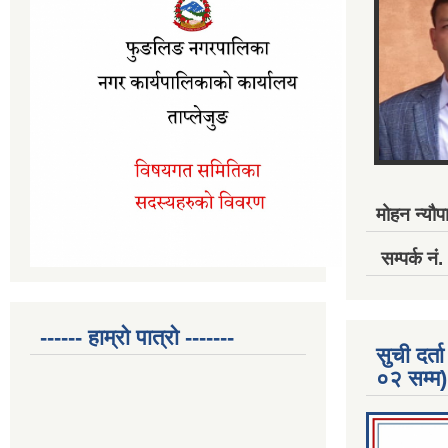
मोहन न्यौपा
सम्पर्क 
------ हाम्रो पात्रो -------
सुची दर
०२ सम्म)