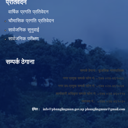
प्रतिवेदन
वार्षिक प्रगति प्रतिवेदन
चौमासिक प्रगति प्रतिवेदन
सार्वजनिक सुनुवाई
सार्वजनिक परीक्षण
सम्पर्क ठेगाना
सम्पर्क ठेगाना : फुङलिङ नगरपालिका
नगर प्रमुख सम्पर्क फोन नं: +९७७ ०२४-४६१०६६
नगर उप-प्रमुख सम्पर्क फोन नं: +९७७ ०२४-४६१०६७
कार्यकारी अधिकृत सम्पर्क फोन नं: +९७७ ०२४-४६०११४
फ्याक्स नं.: +९७७ ०२४-४६१०३०
ईमेल :
info@phunglingmun.gov.np
phunglingmun@gmail.com