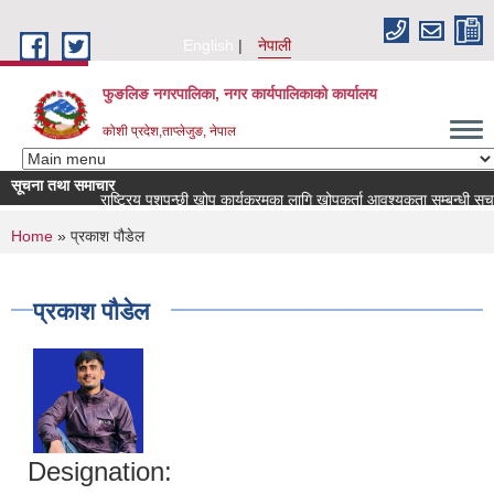
Skip to main content
English
नेपाली
फुङलिङ नगरपालिका, नगर कार्यपालिकाको कार्यालय
कोशी प्रदेश,ताप्लेजुङ, नेपाल
सूचना तथा समाचार
राष्ट्रिय पशुपन्छी खोप कार्यक्रमका लागि खोपकर्ता आवश्यकता सम्बन्धी सूचना!
You are here
Home
» प्रकाश पौडेल
प्रकाश पौडेल
Designation: