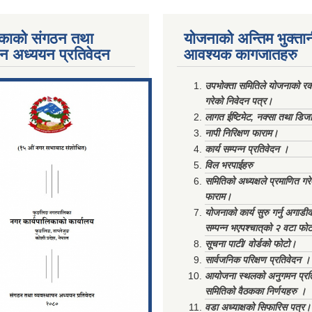
काको संगठन तथा
योजनाको अन्तिम भुक्ता
पन अध्ययन प्रतिवेदन
आवश्यक कागजातहरु
ments/Al...
उपभोक्ता समितिले योजनाको रकम
गरेको निवेदन पत्र।
लागत ईष्टिमेट, नक्सा तथा डिज
नापी निरिक्षण फाराम।
कार्य सम्पन्न प्रतिवेदन ।
विल भरपाईहरु
समितिको अध्यक्षले प्रमाणित गर
फाराम।
योजनाको कार्य सुरु गर्नु अगाडी
सम्पन्न भएपश्चात्‌को २ वटा फो
सूचना पाटी/ वोर्डको फोटो।
सार्वजनिक परिक्षण प्रतिवेदन ।
आयोजना स्थलको अनुगमन प्रत
समितिको वैठकका निर्णयहरु ।
वडा अध्याक्षको सिफारिस पत्र।