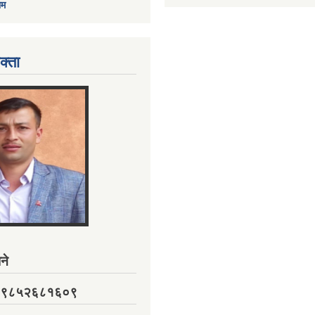
ाम
क्ता
ने
नं. ९८५२६८१६०९