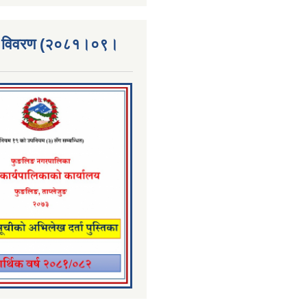
्ता विवरण (२०८१।०९।