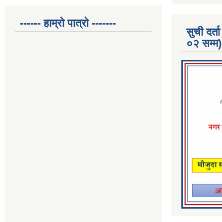
------ हाम्रो पात्रो -------
सुची दर
०२ सम्म)