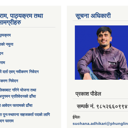
राम, पाठ्यक्रम तथा
सूचना अधिकारी
ामग्रीहरु
ठ्यक्रम
ाको नमुना
ेदन
ाराम
छी दर्ता एवम् नवीकरण निवेदन
विकरण निवेदन
िकाबाट गरिने योजना तथा
प्रकाश पौडेल
अनुगमन प्रतिवेदनको ढाँचा
ागि आवेदन फारामको ढाँचा
सम्पर्क नं. ९८५२६६०९९४
त पुनःस्थापना सहजकर्ता पदको लागि
ईमेलः
ेदन फाराम
suchana.adhikari@phungli