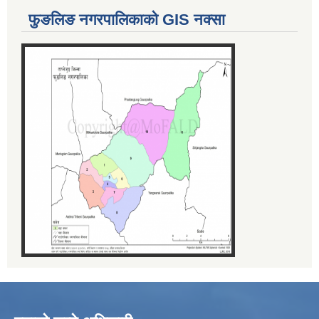
फुङलिङ नगरपालिकाको GIS नक्सा