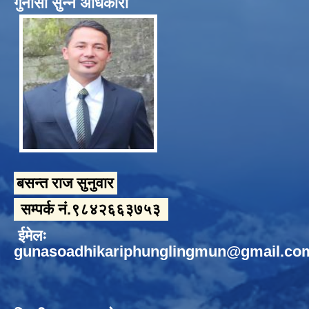
गुनासो सुन्ने अधिकारी
बसन्त राज सुनुवार
सम्पर्क नं.९८४२६६३७५३
ईमेलः
gunasoadhikariphunglingmun@gmail.co