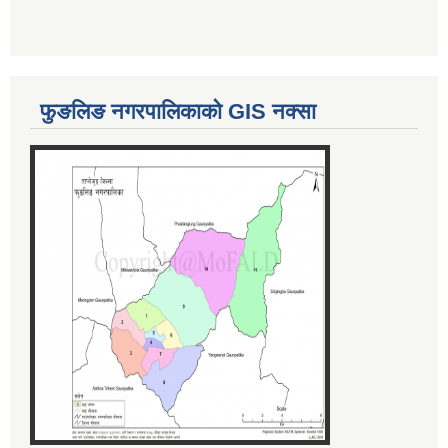
फुङलिङ नगरपालिकाको GIS नक्सा