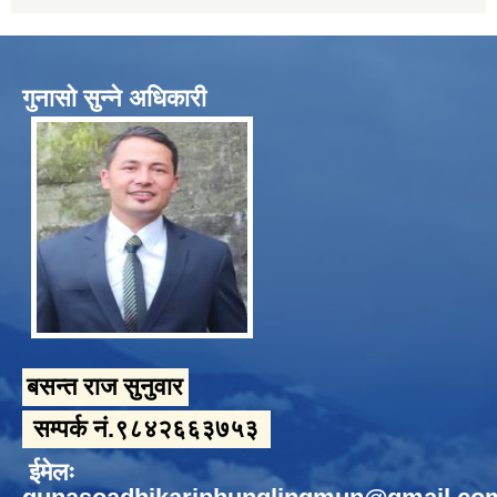
गुनासो सुन्ने अधिकारी
बसन्त राज सुनुवार
सम्पर्क नं.९८४२६६३७५३
ईमेलः