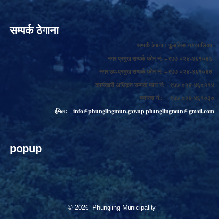
सम्पर्क ठेगाना
सम्पर्क ठेगाना : फुङलिङ नगरपालिका
नगर प्रमुख सम्पर्क फोन नं: +९७७ ०२४-४६१०६६
नगर उप-प्रमुख सम्पर्क फोन नं: +९७७ ०२४-४६१०६७
कार्यकारी अधिकृत सम्पर्क फोन नं: +९७७ ०२४-४६०११४
फ्याक्स नं.: +९७७ ०२४-४६१०३०
ईमेल :
info@phunglingmun.gov.np
phunglingmun@gmail.com
popup
© 2026 Phungling Municipality