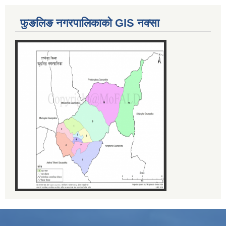
फुङलिङ नगरपालिकाको GIS नक्सा