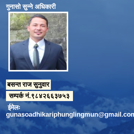
गुनासो सुन्ने अधिकारी
बसन्त राज सुनुवार
सम्पर्क नं.९८४२६६३७५३
ईमेलः
gunasoadhikariphunglingmun@gmail.co