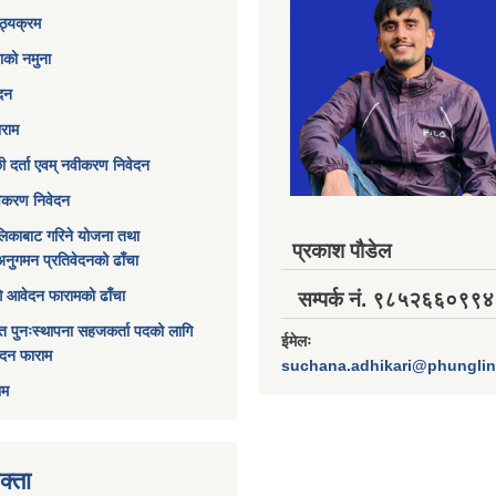
ठ्यक्रम
ाको नमुना
ेदन
ाराम
छी दर्ता एवम् नवीकरण निवेदन
विकरण निवेदन
िकाबाट गरिने योजना तथा
प्रकाश पौडेल
अनुगमन प्रतिवेदनको ढाँचा
ागि आवेदन फारामको ढाँचा
सम्पर्क नं. ९८५२६६०९९४
त पुनःस्थापना सहजकर्ता पदको लागि
ईमेलः
ेदन फाराम
suchana.adhikari@phungli
ाम
क्ता