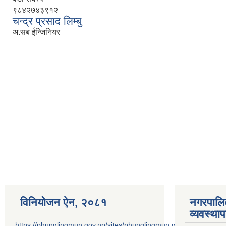
९८४२७४३९१२
चन्द्र प्रसाद लिम्बु
अ.सब ईन्जिनियर
विनियोजन ऐन‚ २०८१
नगरपालि
व्यवस्था
https://phunglingmun.gov.np/sites/phunglingmun.gov.np/files/docu