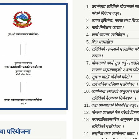
उपभोक्ता समितिले योजनाको रकम
गरेको निवेदन पत्र।
लागत ईष्टिमेट, नक्सा तथा डिज
नापी निरिक्षण फाराम।
कार्य सम्पन्न प्रतिवेदन ।
विल भरपाईहरु
समितिको अध्यक्षले प्रमाणित गर
फाराम।
योजनाको कार्य सुरु गर्नु अगाडी
सम्पन्न भएपश्चात्‌को २ वटा फो
सूचना पाटी/ वोर्डको फोटो।
सार्वजनिक परिक्षण प्रतिवेदन ।
आयोजना स्थलको अनुगमन प्रत
समितिको वैठकका निर्णयहरु ।
वडा अध्याक्षको सिफारिस पत्र।
योजना शाखाले पेश गरेको टिप्प
नगरपालिकास्तरिय अनुगमन तथा
समितिको प्रतिवेदन ।
था परियोजना
सम्झौता तथा आयोजना खाता ।