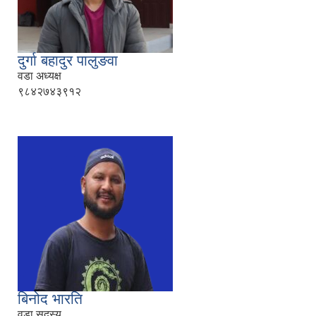
दुर्गा बहादुर पालुङवा
वडा अध्यक्ष
९८४२७४३९१२
बिनोद भारति
वडा सदस्य