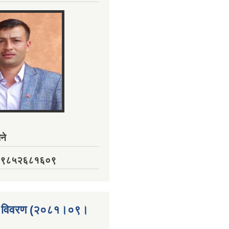
ने
नं. ९८५२६८१६०९
्ता विवरण (२०८१।०९।