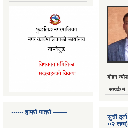
मोहन न्यौपा
सम्पर्क 
------ हाम्रो पात्रो -------
सुची दर
०२ सम्म)