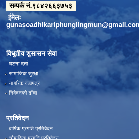
सम्पर्क नं.९८४२६६३७५३
ईमेलः
gunasoadhikariphunglingmun@gmail.co
विधुतीय शुसासन सेवा
घटना दर्ता
सामाजिक सुरक्षा
नागरिक वडापत्र
निवेदनको ढाँचा
प्रतिवेदन
वार्षिक प्रगति प्रतिवेदन
चौमासिक प्रगति प्रतिवेदन