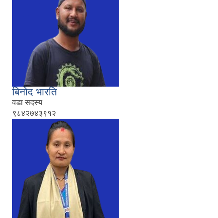
बिनोद भारति
वडा सदस्य
९८४२७४३९१२