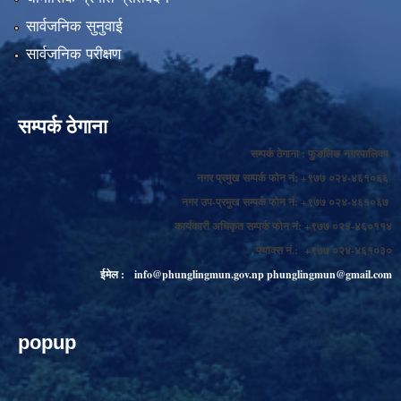
सार्वजनिक सुनुवाई
सार्वजनिक परीक्षण
सम्पर्क ठेगाना
सम्पर्क ठेगाना : फुङलिङ नगरपालिका
नगर प्रमुख सम्पर्क फोन नं: +९७७ ०२४-४६१०६६
नगर उप-प्रमुख सम्पर्क फोन नं: +९७७ ०२४-४६१०६७
कार्यकारी अधिकृत सम्पर्क फोन नं: +९७७ ०२४-४६०११४
फ्याक्स नं.: +९७७ ०२४-४६१०३०
ईमेल :
info@phunglingmun.gov.np
phunglingmun@gmail.com
popup