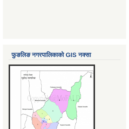
फुङलिङ नगरपालिकाको GIS नक्सा