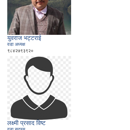
युवराज भट्टराई
वडा अध्यक्ष
९८४२७९३९२०
लक्ष्मी प्रसाद विष्ट
वडा सदस्य