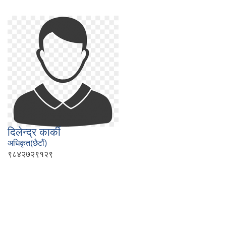
दिलेन्द्र कार्की
अधिकृत(छैटौं)
९८४२७२९१२९