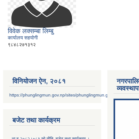
विवेक लक्सम्बा लिम्बु
कार्यालय सहयोगी
९८४८२७१३१२
विनियोजन ऐन‚ २०८१
नगरपालि
व्यवस्था
https://phunglingmun.gov.np/sites/phunglingmun.gov.np/files/docu
बजेट तथा कार्यक्रम
आ.ब.२०८२।०८३ को नीति‚ बजेट तथा कार्यक्रम ।