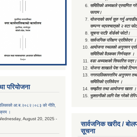
समितिको अध्यक्षले प्रमाणित गर
फाराम।
योजनाको कार्य सुरु गर्नु अगाडी
सम्पन्न भएपश्चात्‌को २ वटा फो
सूचना पाटी/ वोर्डको फोटो।
सार्वजनिक परिक्षण प्रतिवेदन ।
आयोजना स्थलको अनुगमन प्रत
समितिको वैठकका निर्णयहरु ।
वडा अध्याक्षको सिफारिस पत्र।
योजना शाखाले पेश गरेको टिप्प
नगरपालिकास्तरिय अनुगमन तथा
समितिको प्रतिवेदन ।
था परियोजना
सम्झौता तथा आयोजना खाता ।
भुक्तानीको लागि पेश गरेको तेर
ालिकाको आ.ब.२०८२।०८३ को नीति‚
यक्रम ।
ednesday, August 20, 2025 -
सार्वजनिक खरीद / बोलप
सूचना