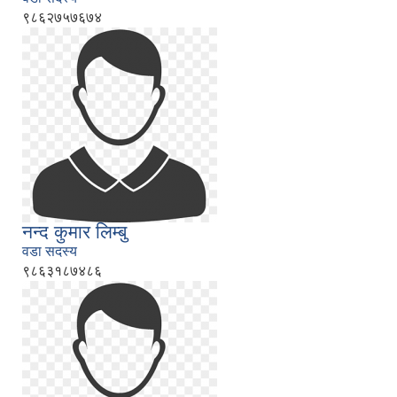
९८६२७५७६७४
नन्द कुमार लिम्बु
वडा सदस्य
९८६३१८७४८६