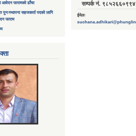
ागि आवेदन फारामको ढाँचा
सम्पर्क नं. ९८५२६६०९९४
त पुनःस्थापना सहजकर्ता पदको लागि
ईमेलः
ेदन फाराम
suchana.adhikari@phungli
ाम
क्ता