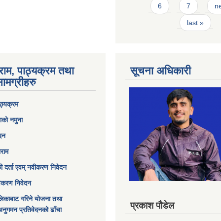
6
7
ne
last »
राम, पाठ्यक्रम तथा
सूचना अधिकारी
ामग्रीहरु
ठ्यक्रम
ाको नमुना
ेदन
ाराम
छी दर्ता एवम् नवीकरण निवेदन
विकरण निवेदन
िकाबाट गरिने योजना तथा
प्रकाश पौडेल
अनुगमन प्रतिवेदनको ढाँचा