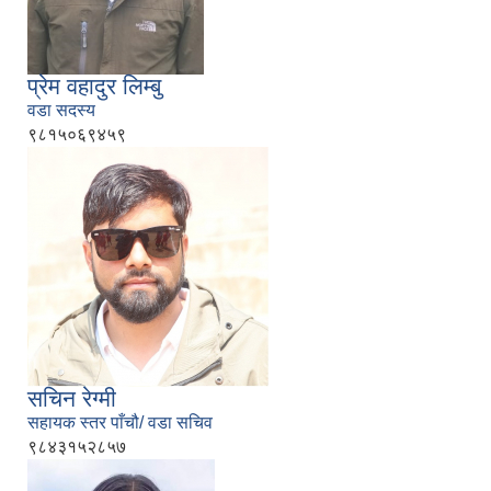
प्रेम वहादुर लिम्बु
वडा सदस्य
९८१५०६९४५९
सचिन रेग्मी
सहायक स्तर पाँचौ/ वडा सचिव
९८४३१५२८५७