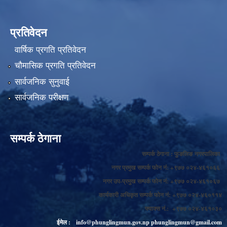
प्रतिवेदन
वार्षिक प्रगति प्रतिवेदन
चौमासिक प्रगति प्रतिवेदन
सार्वजनिक सुनुवाई
सार्वजनिक परीक्षण
सम्पर्क ठेगाना
सम्पर्क ठेगाना : फुङलिङ नगरपालिका
नगर प्रमुख सम्पर्क फोन नं: +९७७ ०२४-४६१०६६
नगर उप-प्रमुख सम्पर्क फोन नं: +९७७ ०२४-४६१०६७
कार्यकारी अधिकृत सम्पर्क फोन नं: +९७७ ०२४-४६०११४
फ्याक्स नं.: +९७७ ०२४-४६१०३०
ईमेल :
info@phunglingmun.gov.np
phunglingmun@gmail.com