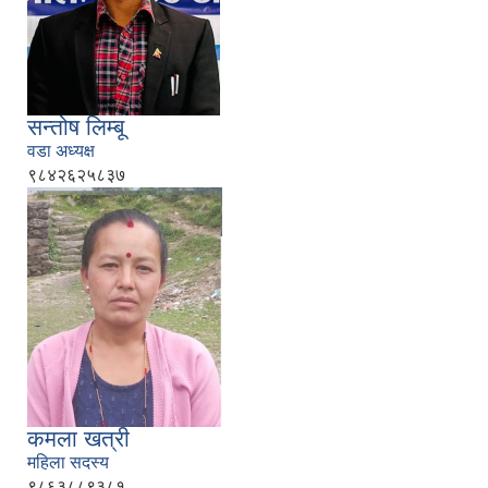
सन्तोष लिम्बू
वडा अध्यक्ष
९८४२६२५८३७
कमला खत्री
महिला सदस्य
९८६३८८९३८१