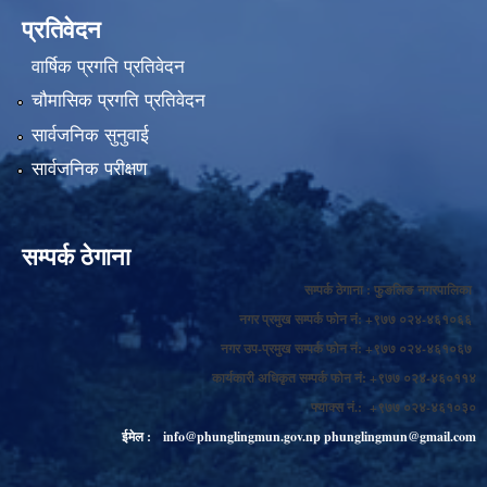
प्रतिवेदन
वार्षिक प्रगति प्रतिवेदन
चौमासिक प्रगति प्रतिवेदन
सार्वजनिक सुनुवाई
सार्वजनिक परीक्षण
सम्पर्क ठेगाना
सम्पर्क ठेगाना : फुङलिङ नगरपालिका
नगर प्रमुख सम्पर्क फोन नं: +९७७ ०२४-४६१०६६
नगर उप-प्रमुख सम्पर्क फोन नं: +९७७ ०२४-४६१०६७
कार्यकारी अधिकृत सम्पर्क फोन नं: +९७७ ०२४-४६०११४
फ्याक्स नं.: +९७७ ०२४-४६१०३०
ईमेल :
info@phunglingmun.gov.np
phunglingmun@gmail.com