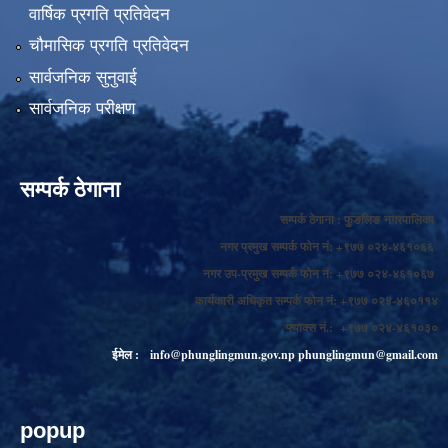
वार्षिक प्रगति प्रतिवेदन
चौमासिक प्रगति प्रतिवेदन
सार्वजनिक सुनुवाई
सार्वजनिक परीक्षण
सम्पर्क ठेगाना
सम्पर्क ठेगाना : फुङलिङ नगरपालिका
नगर प्रमुख सम्पर्क फोन नं: +९७७ ०२४-४६१०६६
नगर उप-प्रमुख सम्पर्क फोन नं: +९७७ ०२४-४६१०६७
कार्यकारी अधिकृत सम्पर्क फोन नं: +९७७ ०२४-४६०११४
फ्याक्स नं.: +९७७ ०२४-४६१०३०
ईमेल :
info@phunglingmun.gov.np
phunglingmun@gmail.com
popup