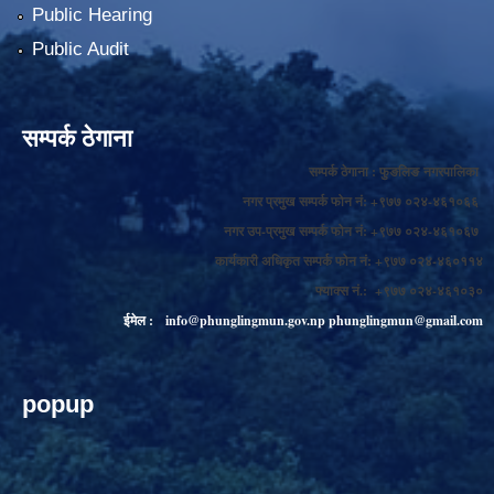
Public Hearing
Public Audit
सम्पर्क ठेगाना
सम्पर्क ठेगाना : फुङलिङ नगरपालिका
नगर प्रमुख सम्पर्क फोन नं: +९७७ ०२४-४६१०६६
नगर उप-प्रमुख सम्पर्क फोन नं: +९७७ ०२४-४६१०६७
कार्यकारी अधिकृत सम्पर्क फोन नं: +९७७ ०२४-४६०११४
फ्याक्स नं.: +९७७ ०२४-४६१०३०
ईमेल :
info@phunglingmun.gov.np
phunglingmun@gmail.com
popup