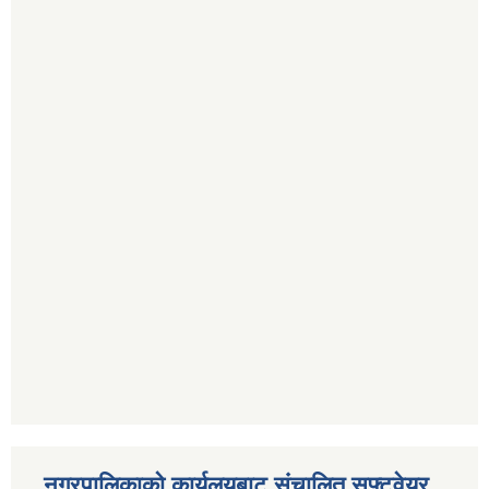
नगरपालिकाको कार्यलयबाट संचालित सफ्टवेयर