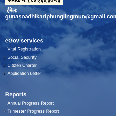
सम्पर्क नं.९८४२६६३७५३
ईमेलः
gunasoadhikariphunglingmun@gmail.co
eGov services
Vital Registration
Social Security
Citizen Charter
Application Letter
Reports
Annual Progress Report
Trimester Progress Report