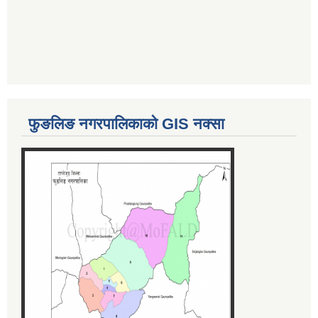
फुङलिङ नगरपालिकाको GIS नक्सा