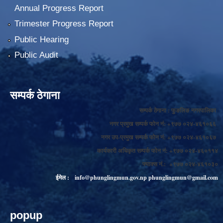
Annual Progress Report
Trimester Progress Report
Public Hearing
Public Audit
सम्पर्क ठेगाना
सम्पर्क ठेगाना : फुङलिङ नगरपालिका
नगर प्रमुख सम्पर्क फोन नं: +९७७ ०२४-४६१०६६
नगर उप-प्रमुख सम्पर्क फोन नं: +९७७ ०२४-४६१०६७
कार्यकारी अधिकृत सम्पर्क फोन नं: +९७७ ०२४-४६०११४
फ्याक्स नं.: +९७७ ०२४-४६१०३०
ईमेल :
info@phunglingmun.gov.np
phunglingmun@gmail.com
popup