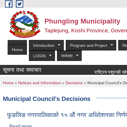
Skip to main content
Phungling Municipality
Taplejung, Koshi Province, Gover
Introduction
Program and Project
Re
Home
LOGIN
राजपत्र
सूचना तथा समाचार
राष्ट्रिय पशुपन्छी खोप कार
You are here
Home
»
Notices and Information
»
Decisions
» Municipal Council's D
Municipal Council's Decisions
फुङलिङ नगरपालिकाको १५ औं नगर अधिवेशनका निर्ण
Read more
about फुङलिङ नगरपालिकाको १५ औं नगर अधिवेशनका निर