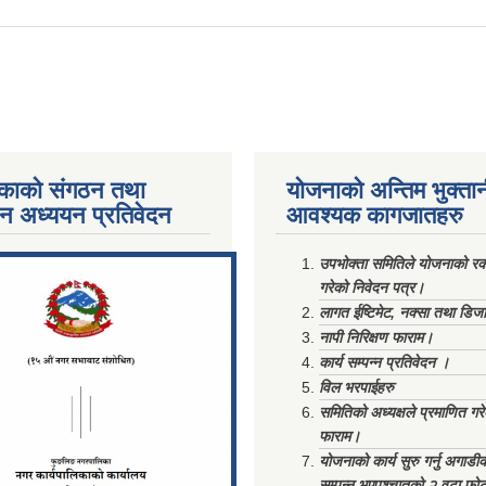
काको संगठन तथा
योजनाको अन्तिम भुक्ता
पन अध्ययन प्रतिवेदन
आवश्यक कागजातहरु
ments/Al...
उपभोक्ता समितिले योजनाको रकम
गरेको निवेदन पत्र।
लागत ईष्टिमेट, नक्सा तथा डिज
नापी निरिक्षण फाराम।
कार्य सम्पन्न प्रतिवेदन ।
विल भरपाईहरु
समितिको अध्यक्षले प्रमाणित गर
फाराम।
योजनाको कार्य सुरु गर्नु अगाडी
सम्पन्न भएपश्चात्‌को २ वटा फो