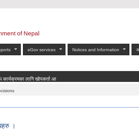
nment of Nepal
ports
eGov services
Notices and Information
अ
्यक्रमका लागि खोपकर्ता आवश्यकता सम्बन्धी सूचना!
more
ecisions
यहरु ।
्णयहरु ।