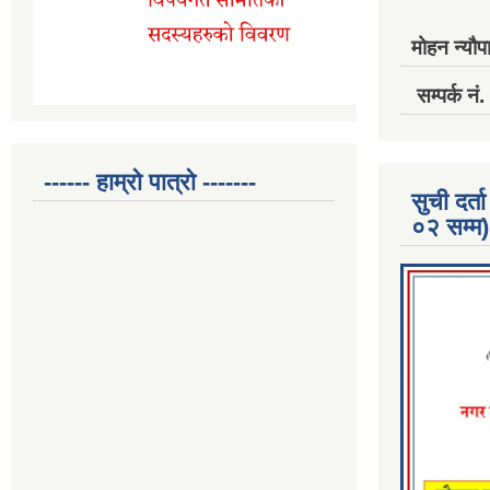
मोहन न्यौपा
सम्पर्क 
------ हाम्रो पात्रो -------
सुची दर
०२ सम्म)