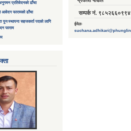
प्रकाश पौडेल
अनुगमन प्रतिवेदनको ढाँचा
ागि आवेदन फारामको ढाँचा
सम्पर्क नं. ९८५२६६०९९४
त पुनःस्थापना सहजकर्ता पदको लागि
ईमेलः
ेदन फाराम
suchana.adhikari@phungli
ाम
क्ता