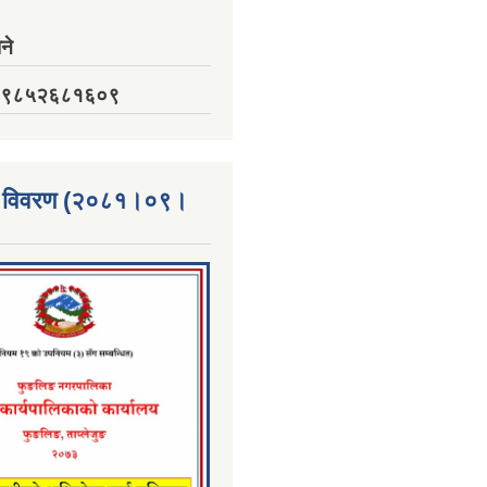
ने
नं. ९८५२६८१६०९
्ता विवरण (२०८१।०९।