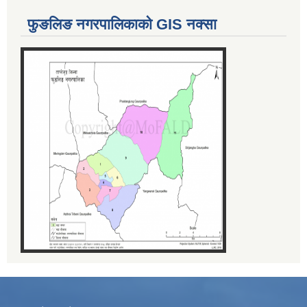
फुङलिङ नगरपालिकाको GIS नक्सा