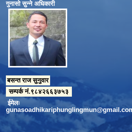
गुनासो सुन्ने अधिकारी
बसन्त राज सुनुवार
सम्पर्क नं.९८४२६६३७५३
ईमेलः
gunasoadhikariphunglingmun@gmail.co