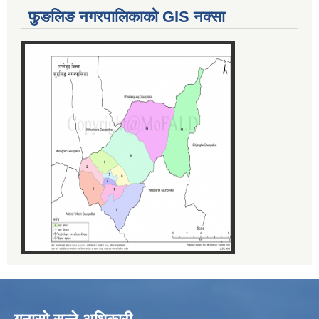
फुङलिङ नगरपालिकाको GIS नक्सा