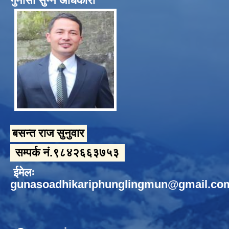
गुनासो सुन्ने अधिकारी
बसन्त राज सुनुवार
सम्पर्क नं.९८४२६६३७५३
ईमेलः
gunasoadhikariphunglingmun@gmail.co