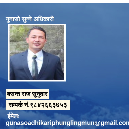
गुनासो सुन्ने अधिकारी
बसन्त राज सुनुवार
सम्पर्क नं.९८४२६६३७५३
ईमेलः
gunasoadhikariphunglingmun@gmail.co