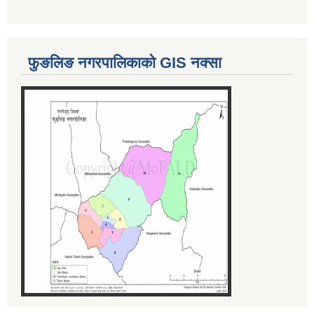
फुङलिङ नगरपालिकाको GIS नक्सा