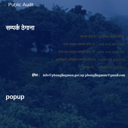
Public Audit
सम्पर्क ठेगाना
सम्पर्क ठेगाना : फुङलिङ नगरपालिका
नगर प्रमुख सम्पर्क फोन नं: +९७७ ०२४-४६१०६६
नगर उप-प्रमुख सम्पर्क फोन नं: +९७७ ०२४-४६१०६७
कार्यकारी अधिकृत सम्पर्क फोन नं: +९७७ ०२४-४६०११४
फ्याक्स नं.: +९७७ ०२४-४६१०३०
ईमेल :
info@phunglingmun.gov.np
phunglingmun@gmail.com
popup