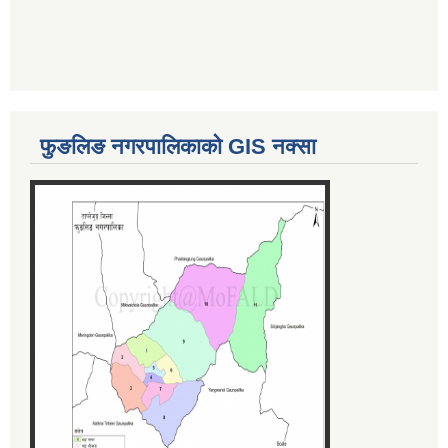
फुङलिङ नगरपालिकाको GIS नक्सा