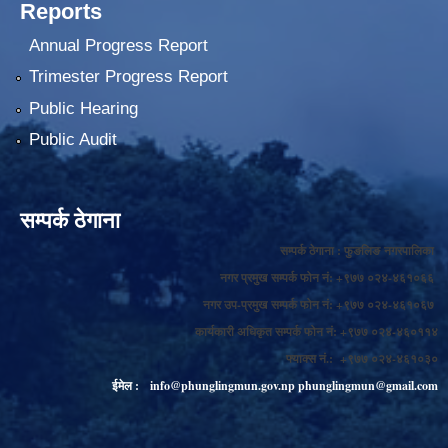
Reports
Annual Progress Report
Trimester Progress Report
Public Hearing
Public Audit
सम्पर्क ठेगाना
सम्पर्क ठेगाना : फुङलिङ नगरपालिका
नगर प्रमुख सम्पर्क फोन नं: +९७७ ०२४-४६१०६६
नगर उप-प्रमुख सम्पर्क फोन नं: +९७७ ०२४-४६१०६७
कार्यकारी अधिकृत सम्पर्क फोन नं: +९७७ ०२४-४६०११४
फ्याक्स नं.: +९७७ ०२४-४६१०३०
ईमेल :
info@phunglingmun.gov.np
phunglingmun@gmail.com