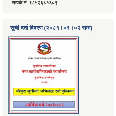
सम्पर्क नं. ९८५२६८१६०९
सुची दर्ता विवरण (२०८१।०९।०२ सम्म)