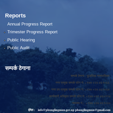
Reports
Annual Progress Report
Trimester Progress Report
Public Hearing
Public Audit
सम्पर्क ठेगाना
सम्पर्क ठेगाना : फुङलिङ नगरपालिका
नगर प्रमुख सम्पर्क फोन नं: +९७७ ०२४-४६१०६६
नगर उप-प्रमुख सम्पर्क फोन नं: +९७७ ०२४-४६१०६७
कार्यकारी अधिकृत सम्पर्क फोन नं: +९७७ ०२४-४६०११४
फ्याक्स नं.: +९७७ ०२४-४६१०३०
ईमेल :
info@phunglingmun.gov.np
phunglingmun@gmail.com