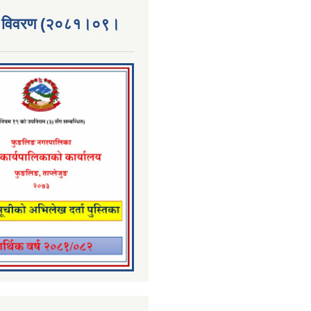
्ता विवरण (२०८१।०९।