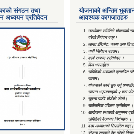
काको संगठन तथा
योजनाको अन्तिम भुक्ता
पन अध्ययन प्रतिवेदन
आवश्यक कागजातहरु
ments/Al...
उपभोक्ता समितिले योजनाको रकम
गरेको निवेदन पत्र।
लागत ईष्टिमेट, नक्सा तथा डिज
नापी निरिक्षण फाराम।
कार्य सम्पन्न प्रतिवेदन ।
विल भरपाईहरु
समितिको अध्यक्षले प्रमाणित गर
फाराम।
योजनाको कार्य सुरु गर्नु अगाडी
सम्पन्न भएपश्चात्‌को २ वटा फो
सूचना पाटी/ वोर्डको फोटो।
सार्वजनिक परिक्षण प्रतिवेदन ।
आयोजना स्थलको अनुगमन प्रत
समितिको वैठकका निर्णयहरु ।
वडा अध्याक्षको सिफारिस पत्र।
योजना शाखाले पेश गरेको टिप्प