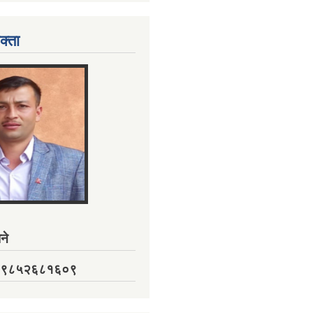
क्ता
ने
नं. ९८५२६८१६०९