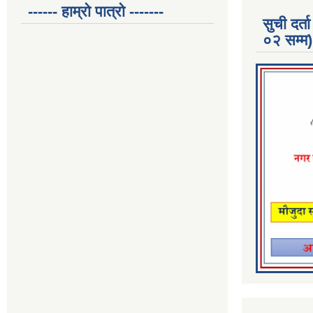
------ हाम्रो पात्रो -------
सुची दर
०२ सम्म)