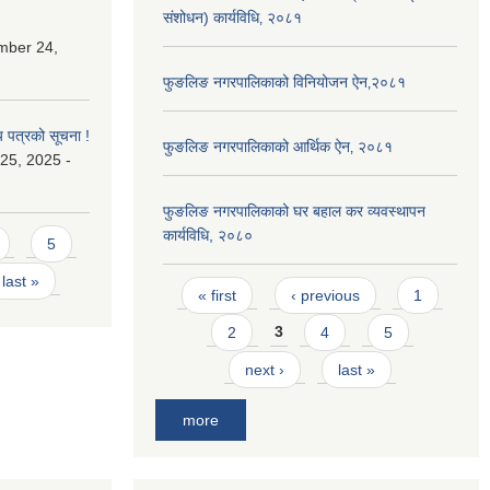
संशोधन) कार्यविधि‚ २०८१
mber 24,
फुङलिङ नगरपालिकाको विनियोजन ऐन‚२०८१
य पत्रको सूचना !
फुङलिङ नगरपालिकाको आर्थिक ऐन‚ २०८१
25, 2025 -
फुङलिङ नगरपालिकाको घर बहाल कर व्यवस्थापन
कार्यविधि, २०८०
5
last »
Pages
« first
‹ previous
1
2
3
4
5
next ›
last »
more