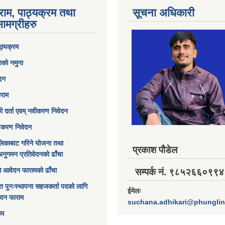
राम, पाठ्यक्रम तथा
सूचना अधिकारी
ामग्रीहरु
ठ्यक्रम
ाको नमुना
ेदन
ाराम
छी दर्ता एवम् नवीकरण निवेदन
विकरण निवेदन
िकाबाट गरिने योजना तथा
प्रकाश पौडेल
अनुगमन प्रतिवेदनको ढाँचा
ागि आवेदन फारामको ढाँचा
सम्पर्क नं. ९८५२६६०९९४
त पुनःस्थापना सहजकर्ता पदको लागि
ईमेलः
ेदन फाराम
suchana.adhikari@phungli
ाम