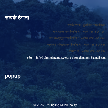
सम्पर्क ठेगाना
सम्पर्क ठेगाना : फुङलिङ नगरपालिका
नगर प्रमुख सम्पर्क फोन नं: +९७७ ०२४-४६१०६६
नगर उप-प्रमुख सम्पर्क फोन नं: +९७७ ०२४-४६१०६७
कार्यकारी अधिकृत सम्पर्क फोन नं: +९७७ ०२४-४६०११४
फ्याक्स नं.: +९७७ ०२४-४६१०३०
ईमेल :
info@phunglingmun.gov.np
phunglingmun@gmail.com
popup
© 2026 Phungling Municipality