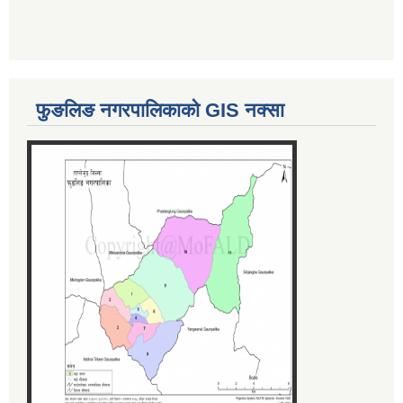
फुङलिङ नगरपालिकाको GIS नक्सा