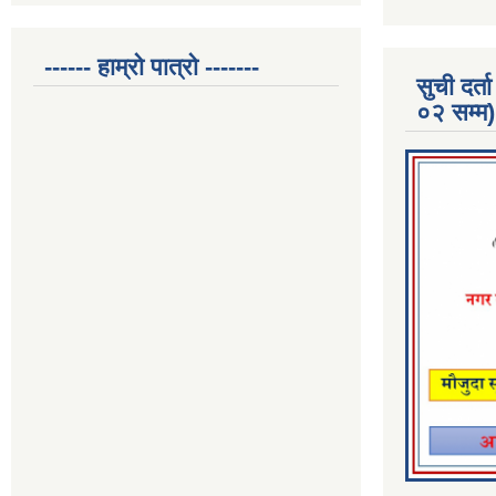
------ हाम्रो पात्रो -------
सुची दर
०२ सम्म)