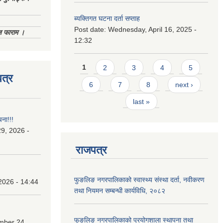
ब्यक्तिगत घटना दर्ता सप्ताह
Post date:
Wednesday, April 16, 2025 -
िज फाराम ।
12:32
Pages
1
2
3
4
5
त्र
6
7
8
next ›
last »
चना!!!
9, 2026 -
राजपत्र
फुङलिङ नगरपालिकाको स्वास्थ्य संस्था दर्ता, नवीकरण
2026 - 14:44
तथा नियमन सम्बन्धी कार्यविधि, २०८२
फुङलिङ नगरपालिकाको प्रयोगशाला स्थापना तथा
mber 24,