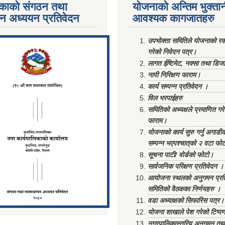
काको संगठन तथा
योजनाको अन्तिम भुक्ता
पन अध्ययन प्रतिवेदन
आवश्यक कागजातहरु
ments/Al...
उपभोक्ता समितिले योजनाको रकम
गरेको निवेदन पत्र।
लागत ईष्टिमेट, नक्सा तथा डिज
नापी निरिक्षण फाराम।
कार्य सम्पन्न प्रतिवेदन ।
विल भरपाईहरु
समितिको अध्यक्षले प्रमाणित गर
फाराम।
योजनाको कार्य सुरु गर्नु अगाडी
सम्पन्न भएपश्चात्‌को २ वटा फो
सूचना पाटी/ वोर्डको फोटो।
सार्वजनिक परिक्षण प्रतिवेदन ।
आयोजना स्थलको अनुगमन प्रत
समितिको वैठकका निर्णयहरु ।
वडा अध्याक्षको सिफारिस पत्र।
योजना शाखाले पेश गरेको टिप्प
नगरपालिकास्तरिय अनुगमन तथा