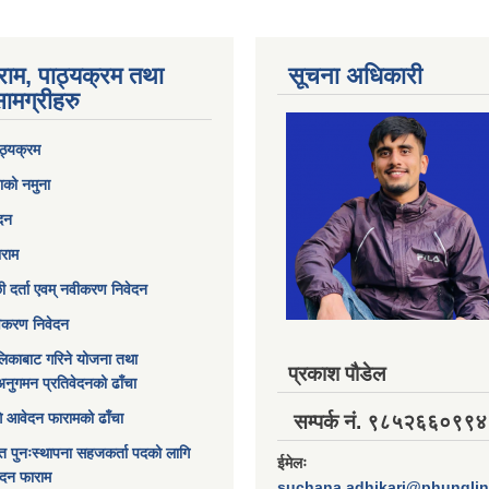
राम, पाठ्यक्रम तथा
सूचना अधिकारी
ामग्रीहरु
ठ्यक्रम
ाको नमुना
ेदन
ाराम
छी दर्ता एवम् नवीकरण निवेदन
विकरण निवेदन
िकाबाट गरिने योजना तथा
प्रकाश पौडेल
अनुगमन प्रतिवेदनको ढाँचा
ागि आवेदन फारामको ढाँचा
सम्पर्क नं. ९८५२६६०९९४
त पुनःस्थापना सहजकर्ता पदको लागि
ईमेलः
ेदन फाराम
suchana.adhikari@phungli