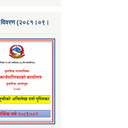
्ता विवरण (२०८१।०९।