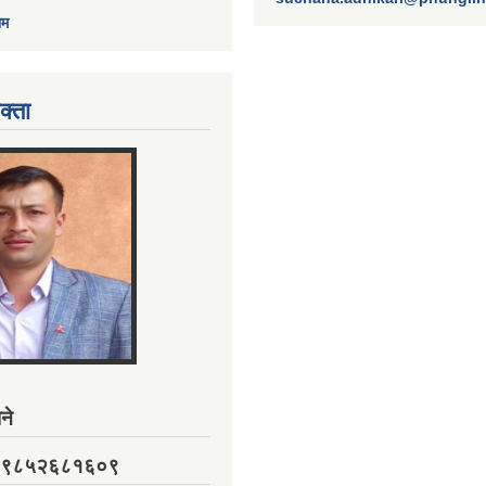
ाम
क्ता
ने
नं. ९८५२६८१६०९