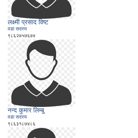
लक्ष्मी प्रसाद विष्ट
वडा सदस्य
९८६२७५७६७४
नन्द कुमार लिम्बु
वडा सदस्य
९८६३१८७४८६