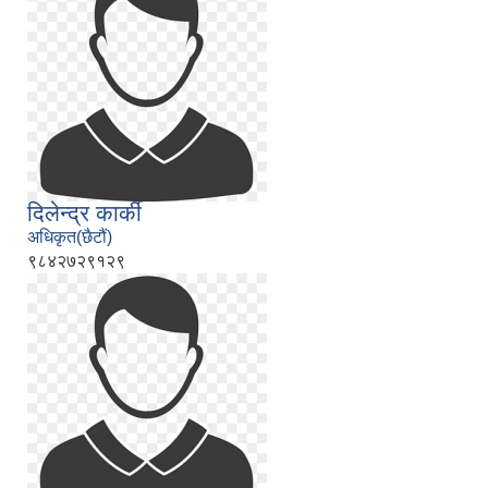
दिलेन्द्र कार्की
अधिकृत(छैटौं)
९८४२७२९१२९