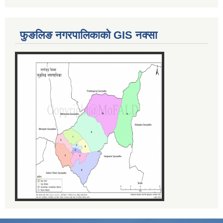
फुङलिङ नगरपालिकाको GIS नक्सा