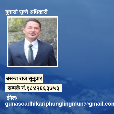
गुनासो सुन्ने अधिकारी
बसन्त राज सुनुवार
सम्पर्क नं.९८४२६६३७५३
ईमेलः
gunasoadhikariphunglingmun@gmail.co