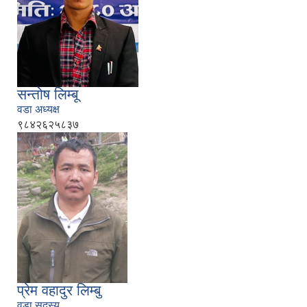
सन्तोष लिम्बू
वडा अध्यक्ष
९८४२६२५८३७
प्रेम वहादुर लिम्बु
वडा सदस्य