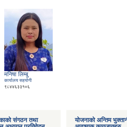
मनिषा लिम्बु
कार्यालय सहयोगी
९८४४६३३१०६
काको संगठन तथा
योजनाको अन्तिम भुक्ता
पन अध्ययन प्रतिवेदन
आवश्यक कागजातहरु