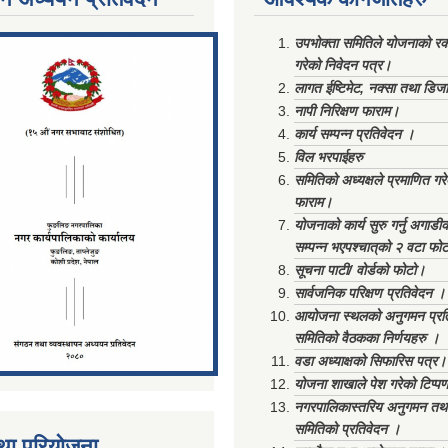
ments/Al...
उपभोक्ता समितिले योजनाको रकम
गरेको निवेदन पत्र।
लागत ईष्टिमेट, नक्सा तथा डिज
नापी निरिक्षण फाराम।
कार्य सम्पन्न प्रतिवेदन ।
विल भरपाईहरु
समितिको अध्यक्षले प्रमाणित गर
फाराम।
योजनाको कार्य सुरु गर्नु अगाडी
सम्पन्न भएपश्चात्‌को २ वटा फो
सूचना पाटी/ वोर्डको फोटो।
सार्वजनिक परिक्षण प्रतिवेदन ।
आयोजना स्थलको अनुगमन प्रत
समितिको वैठकका निर्णयहरु ।
वडा अध्याक्षको सिफारिस पत्र।
योजना शाखाले पेश गरेको टिप्प
नगरपालिकास्तरिय अनुगमन तथा
समितिको प्रतिवेदन ।
था परियोजना