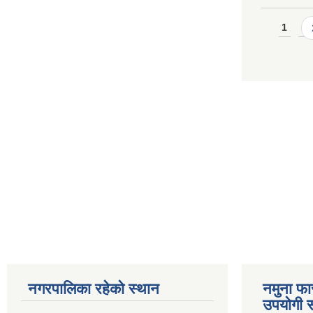
Pages
1
नगरपालिका रहेको स्थान
नमुना फा
उपयोगी स