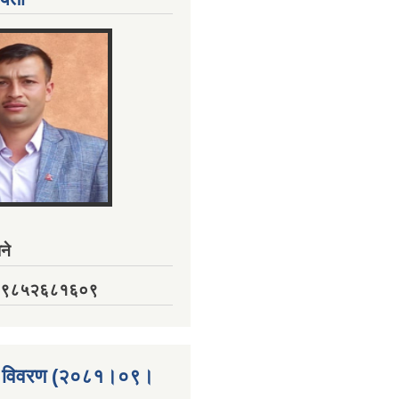
ने
नं. ९८५२६८१६०९
्ता विवरण (२०८१।०९।