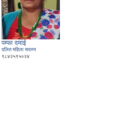
पम्फा दमाई
दलित महिला सदस्य
९८४२५९५०२४