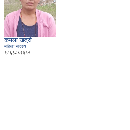
कमला खत्री
महिला सदस्य
९८६३८८९३८१