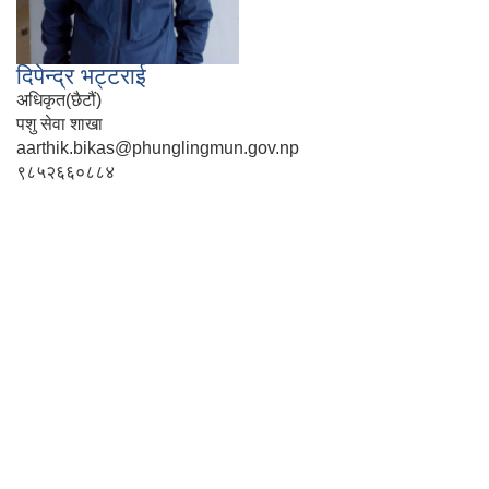
दिपेन्द्र भट्टराई
अधिकृत(छैटौं)
पशु सेवा शाखा
aarthik.bikas@phunglingmun.gov.np
९८५२६६०८८४