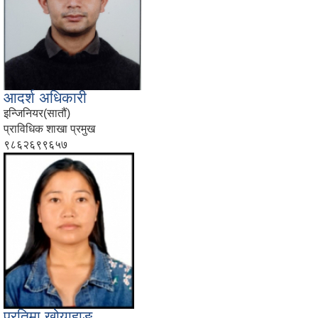
आदर्श अधिकारी
इन्जिनियर(सातौं)
प्राविधिक शाखा प्रमुख
९८६२६९९६५७
प्रतिमा खोयाहाङ