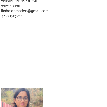
मानोसामाजिक परामर्श कर्ता
स्वास्थ्य शाखा
ikshatapmaden@gmail.com
९८४८२७३५७७