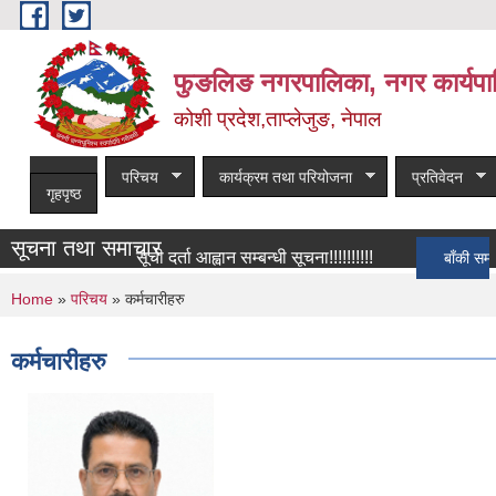
Skip to main content
फुङलिङ नगरपालिका, नगर कार्यपा
कोशी प्रदेश,ताप्लेजुङ, नेपाल
परिचय
कार्यक्रम तथा परियोजना
प्रतिवेदन
गृहपृष्ठ
सूचना तथा समाचार
सूची दर्ता आह्वान सम्बन्धी सूचना!!!!!!!!!!
बाँकी समाचार
You are here
Home
»
परिचय
» कर्मचारीहरु
कर्मचारीहरु