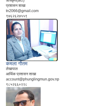
अधिकृत(छैटौं)
प्रशासन शाखा
tn2066@gmail.com
९७६२६२७५५९
कमला गौतम
लेखापाल
आर्थिक प्रशासन शाखा
account@phunglingmun.gov.np
९८५२६६०२२८