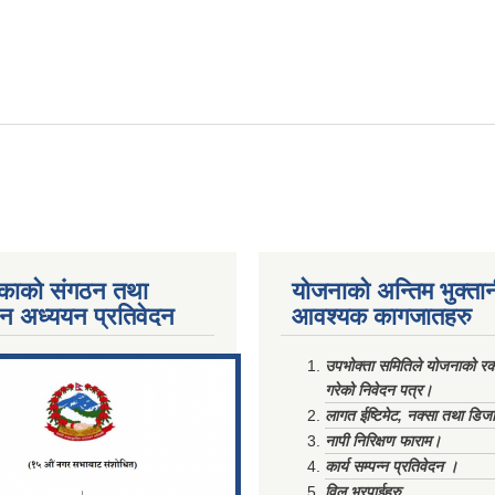
षण गराउने सम्बन्धी सूचना ।
काको संगठन तथा
योजनाको अन्तिम भुक्ता
पन अध्ययन प्रतिवेदन
आवश्यक कागजातहरु
ments/Al...
उपभोक्ता समितिले योजनाको रकम
गरेको निवेदन पत्र।
लागत ईष्टिमेट, नक्सा तथा डिज
नापी निरिक्षण फाराम।
कार्य सम्पन्न प्रतिवेदन ।
विल भरपाईहरु