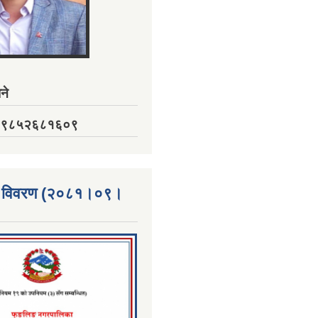
ने
नं. ९८५२६८१६०९
्ता विवरण (२०८१।०९।