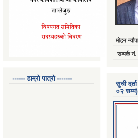
मोहन न्यौपा
सम्पर्क 
------ हाम्रो पात्रो -------
सुची दर
०२ सम्म)