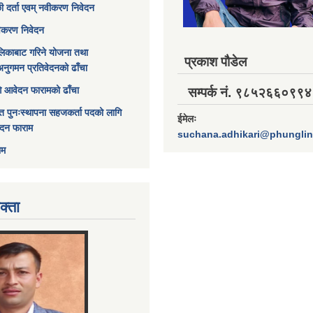
छी दर्ता एवम् नवीकरण निवेदन
विकरण निवेदन
िकाबाट गरिने योजना तथा
प्रकाश पौडेल
अनुगमन प्रतिवेदनको ढाँचा
ागि आवेदन फारामको ढाँचा
सम्पर्क नं. ९८५२६६०९९४
त पुनःस्थापना सहजकर्ता पदको लागि
ईमेलः
ेदन फाराम
suchana.adhikari@phungli
ाम
क्ता