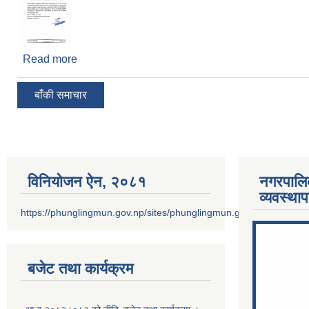
Read more
about नसर्ने तथा दिर्घरोग सम्बन्धी निः शुल्क स्वास्थ्य परीक्
बाँकी समाचार
विनियोजन ऐन‚ २०८१
नगरपालि
व्यवस्था
https://phunglingmun.gov.np/sites/phunglingmun.gov.np/files/docu
बजेट तथा कार्यक्रम