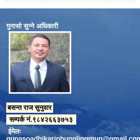
गुनासो सुन्ने अधिकारी
बसन्त राज सुनुवार
सम्पर्क नं.९८४२६६३७५३
ईमेलः
gunasoadhikariphunglingmun@gmail.co