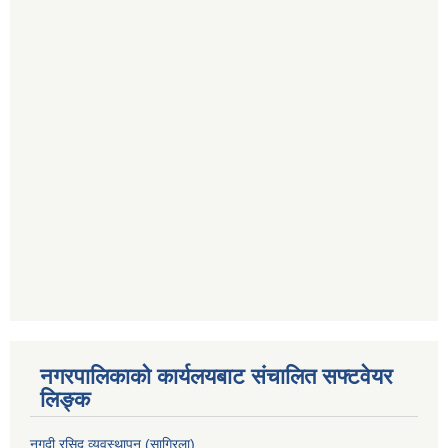
नगरपालिकाको कार्यलयबाट संचालित सफ्टवेयर
लिङ्क
नगदी रसिद व्यवस्थापन (साग्रिला)