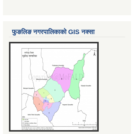
फुङलिङ नगरपालिकाको GIS नक्सा