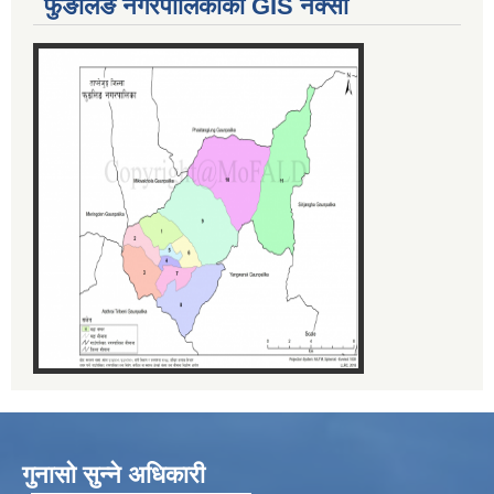
फुङलिङ नगरपालिकाको GIS नक्सा
गुनासो सुन्ने अधिकारी