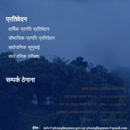
प्रतिवेदन
वार्षिक प्रगति प्रतिवेदन
चौमासिक प्रगति प्रतिवेदन
सार्वजनिक सुनुवाई
सार्वजनिक परीक्षण
सम्पर्क ठेगाना
सम्पर्क ठेगाना : फुङलिङ नगरपालिका
नगर प्रमुख सम्पर्क फोन नं: +९७७ ०२४-४६१०६६
नगर उप-प्रमुख सम्पर्क फोन नं: +९७७ ०२४-४६१०६७
कार्यकारी अधिकृत सम्पर्क फोन नं: +९७७ ०२४-४६०११४
फ्याक्स नं.: +९७७ ०२४-४६१०३०
ईमेल :
info@phunglingmun.gov.np
phunglingmun@gmail.com