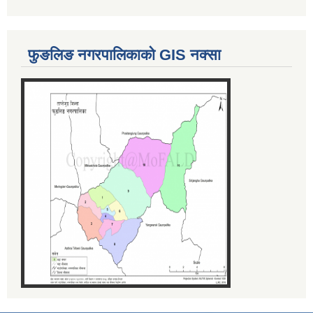
फुङलिङ नगरपालिकाको GIS नक्सा