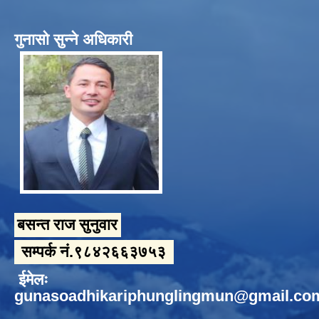
गुनासो सुन्ने अधिकारी
बसन्त राज सुनुवार
सम्पर्क नं.९८४२६६३७५३
ईमेलः
gunasoadhikariphunglingmun@gmail.co