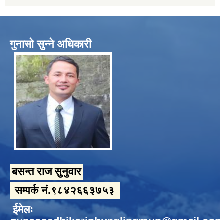
गुनासो सुन्ने अधिकारी
बसन्त राज सुनुवार
सम्पर्क नं.९८४२६६३७५३
ईमेलः