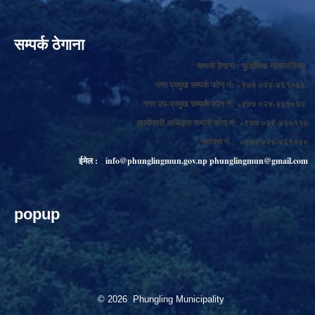
सम्पर्क ठेगाना
सम्पर्क ठेगाना : फुङलिङ नगरपालिका
नगर प्रमुख सम्पर्क फोन नं: +९७७ ०२४-४६१०६६
नगर उप-प्रमुख सम्पर्क फोन नं: +९७७ ०२४-४६१०६७
कार्यकारी अधिकृत सम्पर्क फोन नं: +९७७ ०२४-४६०११४
फ्याक्स नं.: +९७७ ०२४-४६१०३०
ईमेल :
info@phunglingmun.gov.np
phunglingmun@gmail.com
popup
© 2026 Phungling Municipality