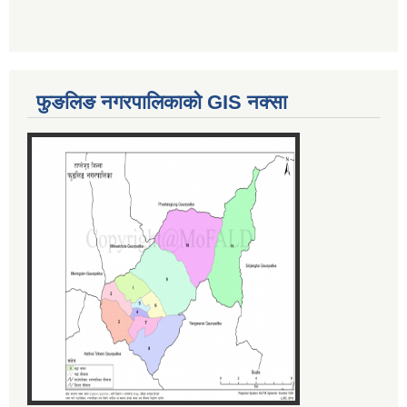
फुङलिङ नगरपालिकाको GIS नक्सा