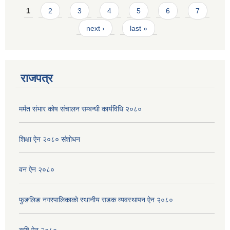
Pages
1
2
3
4
5
6
7
next ›
last »
राजपत्र
मर्मत संभार कोष संचालन सम्बन्धी कार्यविधि २०८०
शिक्षा ऐन २०८० संशोधन
वन ऐन २०८०
फुङलिङ नगरपालिकाको स्थानीय सडक व्यवस्थापन ऐन २०८०