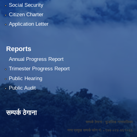
Social Security
Citizen Charter
Application Letter
Reports
Annual Progress Report
Trimester Progress Report
Public Hearing
Public Audit
सम्पर्क ठेगाना
सम्पर्क ठेगाना : फुङलिङ नगरपालिका
नगर प्रमुख सम्पर्क फोन नं: +९७७ ०२४-४६१०६६