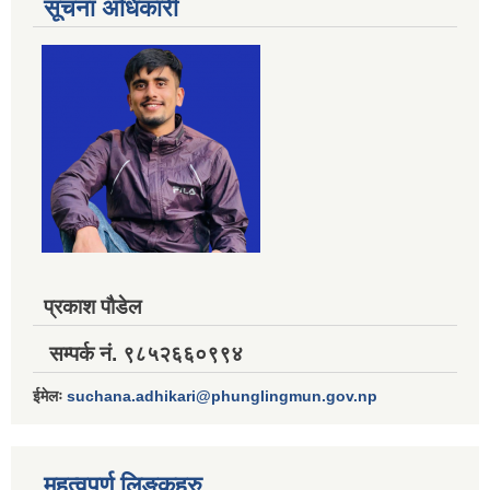
सूचना अधिकारी
प्रकाश पौडेल
सम्पर्क नं. ९८५२६६०९९४
ईमेलः
suchana.adhikari@phunglingmun.gov.np
महत्वपूर्ण लिङ्कहरु