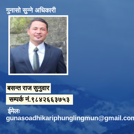
गुनासो सुन्ने अधिकारी
बसन्त राज सुनुवार
सम्पर्क नं.९८४२६६३७५३
ईमेलः
gunasoadhikariphunglingmun@gmail.co