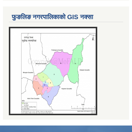
फुङलिङ नगरपालिकाको GIS नक्सा